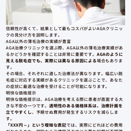
信頼性が高くて、結果として最もコスパがよいAGAクリニッ
クの見分け方を説明します。
AGA以外の薄毛治療の実績が豊富
AGA治療クリニックを選ぶ際、AGA以外の薄毛治療実績があ
るかどうかを確認することは非常に重要です。
AGAのように
見える脱毛症でも、実際には異なる原因による
場合もありま
す。
その場合、それぞれに適した治療法が異なります。幅広い脱
毛症に対応する実績があるクリニックを選ぶことで、あなた
の症状に最適な治療を受けることが可能になります。
明快な価格提示
明快な価格提示は、AGA治療を考える際に患者が直面する大
きな不安の一つです。
透明性のある価格体系は、治療計画を
立てやすくし
、予期せぬ費用が発生するリスクを減らしま
す。
「XXX円～」という曖昧な表記
では、実際にどれほどの費用