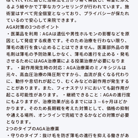
るよう細やかで丁寧なカウンセリングが行われています。施
術室はすべて完全個室となっており、プライバシーが保たれ
ているので安心して来院できます。
AGA対策の3つのポイント
・医薬品を利用：AGAは遺伝や男性ホルモンの影響などを原
因として発症する疾患です。そのため治療を行わない限り、
薄毛の進行を食い止めることはできません。医薬部外品の育
毛剤は薄毛の予防効果しかなく、薄毛の進行を止める・発毛
させるためにはAGA治療薬による投薬治療が必要になりま
す。 ・副作用発生時の対応：AGA治療薬のミノキシジルは
元々、高血圧治療の降圧剤ですから、血流が良くなる代わり
に、動悸や息切れが起こり、むくみなどの副作用が発生する
ことがあります。また、フィナステリドにおいても副作用が
起こる可能性があります。 ・継続できること：AGAの進行度
にもよりますが、治療効果が出るまでには３～6ヶ月ほどか
かります。そのため長期戦を考えた対策として、価格の抑制
や通える場所、オンラインで完結できるかなどの対策が必要
となります。
2つのタイプのAGA治療薬
・守りのタイプ：抜け毛を防ぎ薄毛の進行を抑える働きがあ