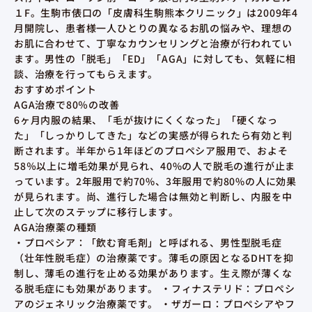
１F。生駒市俵口の「皮膚科生駒熊本クリニック」は2009年4
月開院し、患者様一人ひとりの異なるお肌の悩みや、理想の
お肌に合わせて、丁寧なカウンセリングと治療が行われてい
ます。男性の「脱毛」「ED」「AGA」に対しても、気軽に相
談、治療を行ってもらえます。
おすすめポイント
AGA治療で80％の改善
6ヶ月内服の結果、「毛が抜けにくくなった」「硬くなっ
た」「しっかりしてきた」などの実感が得られたら有効と判
断されます。半年から1年ほどのプロペシア服用で、およそ
58％以上に増毛効果が見られ、40%の人で脱毛の進行が止ま
っています。2年服用で約70%、3年服用で約80%の人に効果
が見られます。尚、進行した場合は無効と判断し、内服を中
止して次のステップに移行します。
AGA治療薬の種類
・プロペシア：「飲む育毛剤」と呼ばれる、男性型脱毛症
（壮年性脱毛症）の治療薬です。薄毛の原因となるDHTを抑
制し、薄毛の進行を止める効果があります。生え際が薄くな
る脱毛症にも効果があります。 ・フィナステリド：プロペシ
アのジェネリック治療薬です。 ・ザガーロ：プロペシアやフ