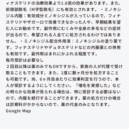
ィナステリドの治療効果より1.6倍の効果があります。また、
前頭部脱毛（M字型脱毛）にも有効とされます。 ・ミノキシ
ジル内服：有効成分ミノキシジルが入っているので、フィナ
ステリドやザガーロで改善できなかった人や、早期結果を望
む人にお勧めです。副作用にむくみや全身の多毛などの症状
が出るので、希望される人全てに処方されるわけではありま
せん。 ・ミノキシジル配合外用液：ミノキシジルの塗り薬で
す。フィナステリドやデュタステリドなどの内服薬との併用
も有効です。副作用はまれにかぶれる程度です。
毎月受診は必要なし
２回目以降は薬のみでもOKですから、家族の人が代理で受け
取ることもできます。また、1度に数ヶ月分を処方すること
も可能です。尚、6ヶ月目あたりに効果判定を行うので、本
人が受診するようにしてください。「増毛を実感した」など
の明らかな効果が見られる場合は、特に受診する必要はない
ので、内服を続行することができます。薬の処方だけの場合
は診察料がかからないので、薬の代金のみとなります。
Google Map