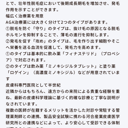
とで、壮年性脱毛症において後期成長期毛を増加させ、発毛
作用を示すことができます。
幅広く治療薬を用意
AGA治療薬には大きく分けて2つのタイプがあります。
①脱毛を防ぐ「守り」のタイプは、抜け毛の原因となる脱毛
ホルモンを抑制することで、薄毛の進行を抑制します。
②発毛を促す「攻め」のタイプは、毛を作り出す細胞やそこ
へ栄養を送る血流を促進して、発毛力を高めます。
①のタイプは基本的に飲み薬「フィナステリド」（プロペシ
ア）で対応されます。
②のタイプは飲み薬「ミノキシジルタブレット」と塗り薬
「ロゲイン」（高濃度ミノキシジル）などが用意されていま
す
皮膚科専門医院として半世紀
近隣からはもちろん、遠方からの来院による貴重な経験を重
ね、最新の皮膚科学理論に基づく的確な診療と丁寧な説明が
なされています。
複数の医師が在籍するメリットを活かした対診や常駐する管
理薬剤師との連携、製品安全試験に携わる河合産業皮膚医学
研究所との連携などによって、より安心して受診できる体制