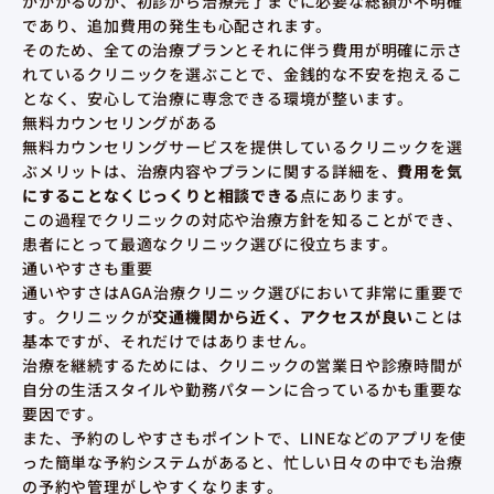
がかかるのか、初診から治療完了までに必要な総額が不明確
であり、追加費用の発生も心配されます。
そのため、全ての治療プランとそれに伴う費用が明確に示さ
れているクリニックを選ぶことで、金銭的な不安を抱えるこ
となく、安心して治療に専念できる環境が整います。
無料カウンセリングがある
無料カウンセリングサービスを提供しているクリニックを選
ぶメリットは、治療内容やプランに関する詳細を、
費用を気
にすることなくじっくりと相談できる
点にあります。
この過程でクリニックの対応や治療方針を知ることができ、
患者にとって最適なクリニック選びに役立ちます。
通いやすさも重要
通いやすさはAGA治療クリニック選びにおいて非常に重要で
す。クリニックが
交通機関から近く、アクセスが良い
ことは
基本ですが、それだけではありません。
治療を継続するためには、クリニックの営業日や診療時間が
自分の生活スタイルや勤務パターンに合っているかも重要な
要因です。
また、予約のしやすさもポイントで、LINEなどのアプリを使
った簡単な予約システムがあると、忙しい日々の中でも治療
の予約や管理がしやすくなります。