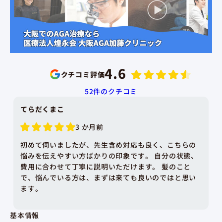
4.6
クチコミ評価
52
件のクチコミ
大野里美
5 か月前
抜け毛が心配で初めて伺いました。 説明して頂いた女
性はとても優しく、先生も気さくで話しやすかったで
す。 聞きたい事、分からない事は何でも聞いてくださ
い。って言っていただけて細かく説明していただきま
した。 またご相談したいと思います。 ありがとうござ
います。
基本情報