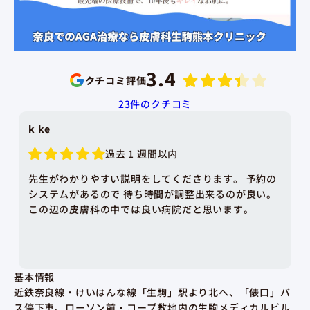
3.4
クチコミ評価
23
件のクチコミ
kencannel
3 か月前
稗粒腫の除去を即日行って頂き長年の悩みが消えとて
も満足しています。 診察に行った日は患者さんが多く
長く待つことになるだろうと思っていたのですが、す
ぐに順番が来て対応頂けたのもびっくりしました。 先
生、受付の方、看護師さん全員対応が良く終始安心で
きました。 今後も皮膚の悩みが出てきた時には、お願
いしたいです。
基本情報
近鉄奈良線・けいはんな線「生駒」駅より北へ、「俵口」バ
ス停下車、ローソン前・コープ敷地内の生駒メディカルビル