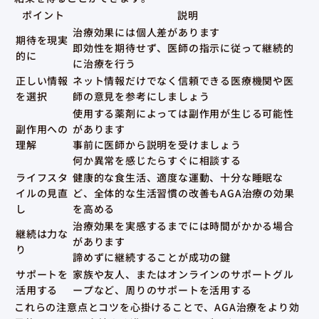
ポイント
説明
治療効果には個人差があります
期待を現実
即効性を期待せず、医師の指示に従って継続的
的に
に治療を行う
正しい情報
ネット情報だけでなく信頼できる医療機関や医
を選択
師の意見を参考にしましょう
使用する薬剤によっては副作用が生じる可能性
副作用への
があります
理解
事前に医師から説明を受けましょう
何か異常を感じたらすぐに相談する
ライフスタ
健康的な食生活、適度な運動、十分な睡眠な
イルの見直
ど、全体的な生活習慣の改善もAGA治療の効果
し
を高める
治療効果を実感するまでには時間がかかる場合
継続は力な
があります
り
諦めずに継続することが成功の鍵
サポートを
家族や友人、またはオンラインのサポートグル
活用する
ープなど、周りのサポートを活用する
これらの注意点とコツを心掛けることで、AGA治療をより効