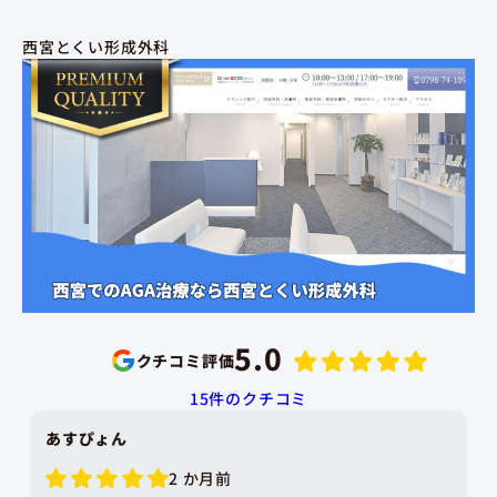
西宮とくい形成外科
5.0
クチコミ評価
15
件のクチコミ
西本一優
1 か月前