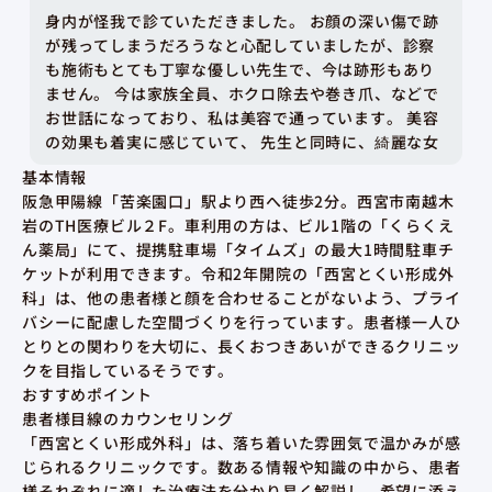
娘が先生に、脂腺母斑の手術をしてもらいました！ 先
生は本当に優しくて、丁寧で、あと手術の腕もめちゃ
くちゃよかったです！←手術の跡がわからないくら
い。 娘と同じ病気の人がいるかもしれませんので、参
考でこの病院に行きつくまでの経緯を話ます。 娘は生
まれつき脂腺母斑があり、0歳で別の医院で手術をしま
したが(この病院の院長を本を出すくらい有名な方で
基本情報
す)その時に10cm大のハゲが頭の後頭部にできてしま
阪急甲陽線「苦楽園口」駅より西へ徒歩2分。西宮市南越木
いました。それから、13年の月日が流れて、まさかの
岩のTH医療ビル２F。車利用の方は、ビル1階の「くらくえ
再発していることが分かり、赤ちゃんの時に手術をし
ん薬局」にて、提携駐車場「タイムズ」の最大1時間駐車チ
てもらった病院に行きましたが、先生は、「レーザー
ケットが利用できます。令和2年開院の「西宮とくい形成外
で焼き切ったらいい、傷は少し広がると思う、またレ
科」は、他の患者様と顔を合わせることがないよう、プライ
ーザーで切りたくなったら予約して」とそっけなく言
バシーに配慮した空間づくりを行っています。患者様一人ひ
われて、この病院は二度と行かない！と思い、病院を
とりとの関わりを大切に、長くおつきあいができるクリニッ
調べまくり、他の病院もいきましたが、全然ダメで、
クを目指しているそうです。
妻が最後に「とくい整形外科めっちゃ評判いいで」と
おすすめポイント
言ってくれ、藁をすがる思いでいきましたが、本当に
患者様目線のカウンセリング
評判通りでした！ 同じ病気で悩んでる人がいました
「西宮とくい形成外科」は、落ち着いた雰囲気で温かみが感
ら、とくい整形外科をおすすめします！
じられるクリニックです。数ある情報や知識の中から、患者
様それぞれに適した治療法を分かり易く解説し、希望に添え