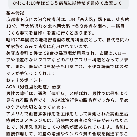
かれこれ10年ほどもう病院に期待せず諦めて放置して
いましたが、 結婚しウェディングドレスがどうしても
基本情報
着たくてこちらの病院へ行きました。 担当は男性の先
京都市下京区の河合皮膚科は、JR「西大路」駅下車、徒歩約
生で、 事情を説明すると、幾つか原因をあげて下さ
12分、西大路通りを北へ西大路七条交差点を南へ、一筋目
り、飲み薬や菌を抑える薬もくれて、少しづつです
（くら寿司を目印）を東に行くとあります。
が、治ってきています！！ 諦めていたのでほんとに嬉
昭和27年開院の地域密着型の皮膚科医院として、世代を問わ
しいばかりです！！ 素敵な病院、先生に出会えて良か
ず家族ぐるみで皆様に利用されています。
ったです！
美容皮膚科と併せて9台の駐車場が用意され、玄関のスロー
プや段差のないフロアなどのバリアフリー構造となっていま
す。また、医院には車椅子も用意され、不便な場面ではスタ
ッフが手伝ってくれます
おすすめポイント
AGA（男性型脱毛症）治療
男性の薄毛は、通称「薄毛症」と呼ばれ、男性では最もよく
見られる脱毛症です。AGAは進行性の脱毛症ですから、早め
のケアが大切となっています。
アメリカで血管拡張作用を主作用として開発された高血圧治
療剤のミノキシジルは、治療中の患者に多毛症がみられたこ
とで、外用発毛剤としての効果が認められています。毛包に
直接作用して、細胞の増殖やタンパク質の合成を促進するこ