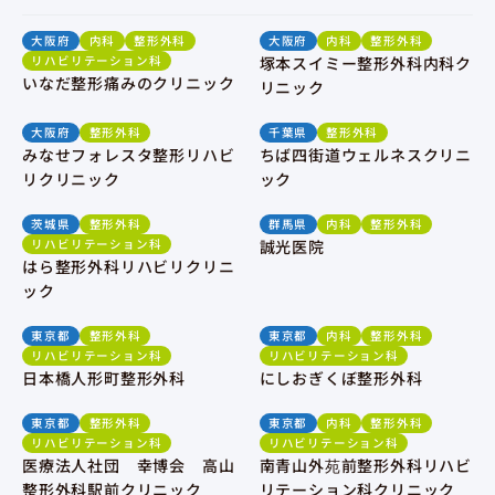
大阪府
内科
整形外科
大阪府
内科
整形外科
リハビリテーション科
塚本スイミー整形外科内科ク
いなだ整形痛みのクリニック
リニック
大阪府
整形外科
千葉県
整形外科
みなせフォレスタ整形リハビ
ちば四街道ウェルネスクリニ
リクリニック
ック
茨城県
整形外科
群馬県
内科
整形外科
リハビリテーション科
誠光医院
はら整形外科リハビリクリニ
ック
東京都
整形外科
東京都
内科
整形外科
リハビリテーション科
リハビリテーション科
日本橋人形町整形外科
にしおぎくぼ整形外科
東京都
整形外科
東京都
内科
整形外科
リハビリテーション科
リハビリテーション科
医療法人社団 幸博会 高山
南青山外苑前整形外科リハビ
整形外科駅前クリニック
リテーション科クリニック