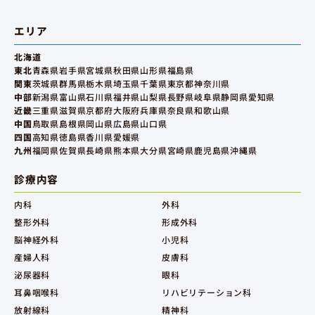
エリア
北海道
東北
青森県
岩手県
宮城県
秋田県
山形県
福島県
関東
茨城県
群馬県
栃木県
埼玉県
千葉県
東京都
神奈川県
中部
新潟県
富山県
石川県
福井県
山梨県
長野県
岐阜県
静岡県
愛知県
近畿
三重県
滋賀県
京都府
大阪府
兵庫県
奈良県
和歌山県
中国
鳥取県
島根県
岡山県
広島県
山口県
四国
高知県
徳島県
香川県
愛媛県
九州
福岡県
佐賀県
長崎県
熊本県
大分県
宮崎県
鹿児島県
沖縄県
診療内容
内科
外科
整形外科
形成外科
脳神経外科
小児科
産婦人科
皮膚科
泌尿器科
眼科
耳鼻咽喉科
リハビリテーション科
放射線科
精神科