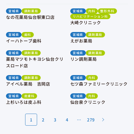
宮城県
調剤薬局
宮城県
内科
整形外科
なの花薬局仙台駅東口店
リハビリテーション科
大崎クリニック
宮城県
歯科
宮城県
調剤薬局
イーハトーブ歯科
えがお薬局
宮城県
調剤薬局
宮城県
調剤薬局
薬局マツモトキヨシ仙台クリ
リン調剤薬局
スロード店
宮城県
調剤薬局
宮城県
内科
アイベル薬局 吉岡店
七ツ森ファミリークリニック
宮城県
皮膚科
宮城県
内科
上杉いろは皮ふ科
仙台泉クリニック
1
2
3
4
…
279