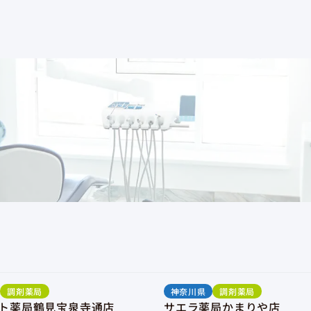
調剤薬局
神奈川県
調剤薬局
ト薬局鶴見宝泉寺通店
サエラ薬局かまりや店