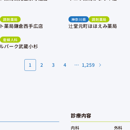
調剤薬局
神奈川県
調剤薬局
ト薬局鎌倉西手広店
辻堂元町ほほえみ薬局
産婦人科
ルパーク武蔵小杉
1
2
3
4
…
1,259
診療内容
内科
外科