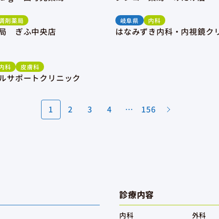
調剤薬局
岐阜県
内科
局 ぎふ中央店
はなみずき内科・内視鏡ク
内科
皮膚科
ルサポートクリニック
1
2
3
4
…
156
診療内容
内科
外科