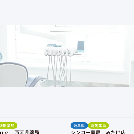
調剤薬局
岐阜県
調剤薬局
ｕｇ 西可児薬局
シンコー薬局 みたけ店