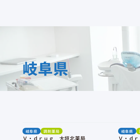
岐阜県
岐阜県
調剤薬局
岐阜県
Ｖ・ｄｒｕｇ 大垣北薬局
Ｖ・ｄｒ