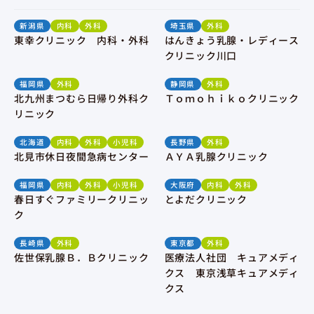
新潟県
内科
外科
埼玉県
外科
東幸クリニック 内科・外科
はんきょう乳腺・レディース
クリニック川口
福岡県
外科
静岡県
外科
北九州まつむら日帰り外科ク
Ｔｏｍｏｈｉｋｏクリニック
リニック
北海道
内科
外科
小児科
長野県
外科
北見市休日夜間急病センター
ＡＹＡ乳腺クリニック
福岡県
内科
外科
小児科
大阪府
内科
外科
春日すぐファミリークリニッ
とよだクリニック
ク
長崎県
外科
東京都
外科
佐世保乳腺Ｂ．Ｂクリニック
医療法人社団 キュアメディ
クス 東京浅草キュアメディ
クス