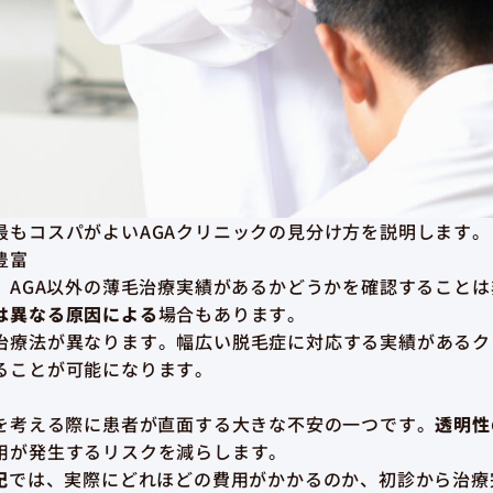
最もコスパがよいAGAクリニックの見分け方を説明します。
豊富
、AGA以外の薄毛治療実績があるかどうかを確認すること
は異なる原因による
場合もあります。
治療法が異なります。幅広い脱毛症に対応する実績があるク
ることが可能になります。
療を考える際に患者が直面する大きな不安の一つです。
透明性
用が発生するリスクを減らします。
記
では、実際にどれほどの費用がかかるのか、初診から治療