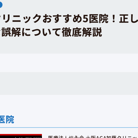
クリニックおすすめ5医院！正
な誤解について徹底解説
医院
医療法⼈煌永会 ⼤阪AGA加藤クリニッ