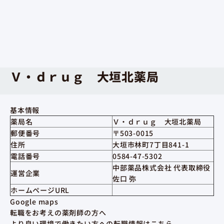
Ｖ・ｄｒｕｇ 大垣北薬局
基本情報
薬局名
Ｖ・ｄｒｕｇ 大垣北薬局
郵便番号
〒503-0015
住所
大垣市林町7丁目841-1
電話番号
0584-47-5302
中部薬品株式会社 代表取締役
運営企業
佐口 弥
ホームページURL
Google maps
転職をお考えの薬剤師の方へ
より良い環境で働きたい方への転職情報はこちら