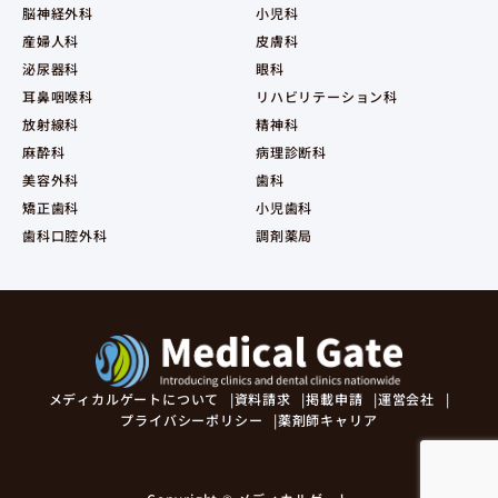
脳神経外科
小児科
産婦人科
皮膚科
泌尿器科
眼科
耳鼻咽喉科
リハビリテーション科
放射線科
精神科
麻酔科
病理診断科
美容外科
歯科
矯正歯科
小児歯科
歯科口腔外科
調剤薬局
メディカルゲートについて
資料請求
掲載申請
運営会社
プライバシーポリシー
薬剤師キャリア