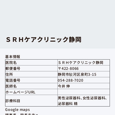
ＳＲＨケアクリニック静岡
基本情報
医院名
ＳＲＨケアクリニック静岡
郵便番号
〒422-8066
住所
静岡市駿河区泉町3-15
電話番号
054-288-7020
医師名
今井 伸
ホームページURL
男性泌尿器科､女性泌尿器科､
診療科目
泌尿器科 精
Google maps