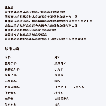
北海道
東北
青森県
岩手県
宮城県
秋田県
山形県
福島県
関東
茨城県
群馬県
栃木県
埼玉県
千葉県
東京都
神奈川県
中部
新潟県
富山県
石川県
福井県
山梨県
長野県
岐阜県
静岡県
愛知県
近畿
三重県
滋賀県
京都府
大阪府
兵庫県
奈良県
和歌山県
中国
鳥取県
島根県
岡山県
広島県
山口県
四国
高知県
徳島県
香川県
愛媛県
九州
福岡県
佐賀県
長崎県
熊本県
大分県
宮崎県
鹿児島県
沖縄県
診療内容
内科
外科
整形外科
形成外科
脳神経外科
小児科
産婦人科
皮膚科
泌尿器科
眼科
耳鼻咽喉科
リハビリテーション科
放射線科
精神科
麻酔科
病理診断科
美容外科
歯科