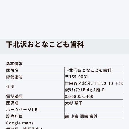
下北沢おとなこども歯科
基本情報
医院名
下北沢おとなこども歯科
郵便番号
〒155-0031
世田谷区北沢2丁目22-10 下北
住所
沢ﾘﾗｲｱﾝｽBldg.1階-E
電話番号
03-6805-5400
医師名
大杉 聖子
ホームページURL
診療科目
歯 小歯 矯歯 歯外
Google maps