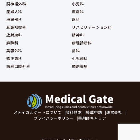
脳神経外科
小児科
産婦人科
皮膚科
泌尿器科
眼科
耳鼻咽喉科
リハビリテーション科
放射線科
精神科
麻酔科
病理診断科
美容外科
歯科
矯正歯科
小児歯科
歯科口腔外科
調剤薬局
メディカルゲートについて
資料請求
掲載申請
運営会社
プライバシーポリシー
薬剤師キャリア