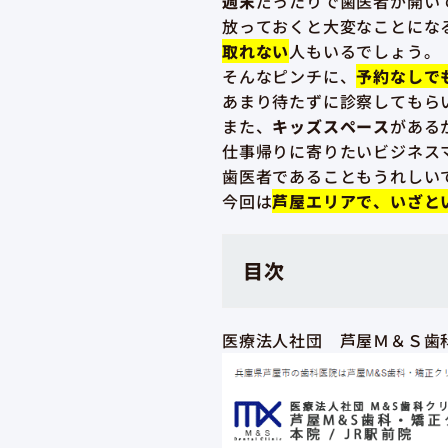
週末
だったりで歯医者が開い
放っておくと大変なことにな
取れない
人もいるでしょう。
そんなピンチに、
予約なしで
あまり待たずに診察してもら
また、
キッズスペース
がある
仕事帰りに寄りたいビジネス
歯医者であることもうれしい
今回は
芦屋エリアで、いざと
目次
医療法人社団 芦屋Ｍ＆Ｓ歯