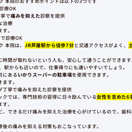
ク 本院のおすすめポイントは以下の3つです
診療OK
丁寧で
痛みを抑えた
診察を提供
な治療
ます。
まで診療OK
ク 本院は、
JR芦屋駅から徒歩7分
と交通アクセスがよく、
に時間が取れないという人も、安心して通うことができます
、駅からも近いので、仕事帰りにも通いやすいでしょう。
前にある
いかりスーパーの駐車場
を使用できます。
きます。
師が丁寧で痛みを抑えた診察を提供
ックでは、専門技術の習得に日々励んでいる
女性を含めた6
ます。
ど、できるだけ痛みを抑えた治療を心がけているので、歯科
療後の痛みを抑える対策もおこなっています。