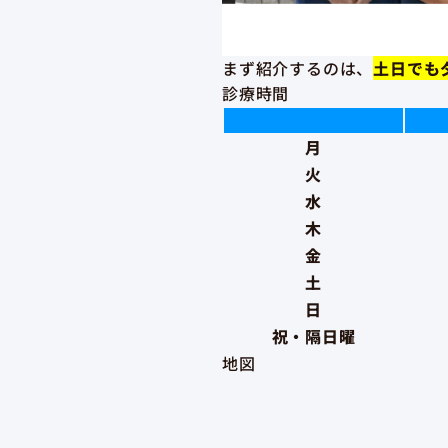
まず紹介するのは、
土日でも
診療時間
月
火
水
木
金
土
日
祝・隔日曜
地図