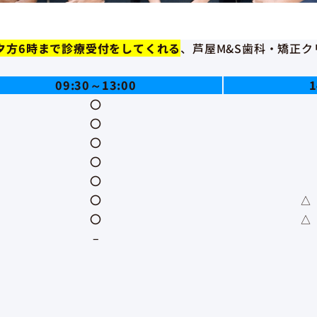
夕方6時まで診療受付をしてくれる
、芦屋M&S歯科・矯正ク
09:30～13:00
1
〇
〇
〇
〇
〇
〇
△ 
〇
△ 
–