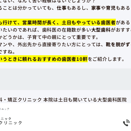
てない、なんて苦い経験はないでしょうか？
ることは分かっていても、
仕事
もあるし、
家事
や
育児
もある
も行けて、営業時間が長く、土日もやっている歯医者
がある
いたいのであれば、歯科医の在籍数が多い
大型歯科
がおすす
かどうかは、子育て中の親にとって重要です。
マンや、外出先から直接寄りたい方にとっては、
靴を脱がず
ですね。
いうときに頼れるおすすめの歯医者10軒
をご紹介します。
科・矯正クリニック 本院は土日も開いている大型歯科医院