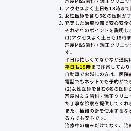
芦屋M&S歯科・矯正クリニッ
アクセス
よく
土日も18時
まで
女性医師
を含む6名の医師が
充実した治療設備で
安心安全
それぞれのポイントを説明し
(1)アクセスよく土日も18時
芦屋M&S歯科・矯正クリニッ
す。
平日は忙しくてなかなか通院
平日も19時
まで診察しており
自動車でお越しの方は、医院
電話
でも
ネット
でも
予約
がで
(2)女性医師を含む6名の医
芦屋Ｍ＆Ｓ歯科・矯正クリニ
た丁寧な診察を提供してくれ
また、
極細
の針を使用するな
る方でも安心です。
治療中の痛みだけでなく、治